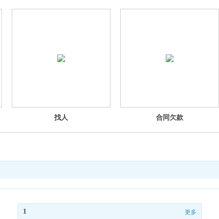
找人
合同欠款
1
更多