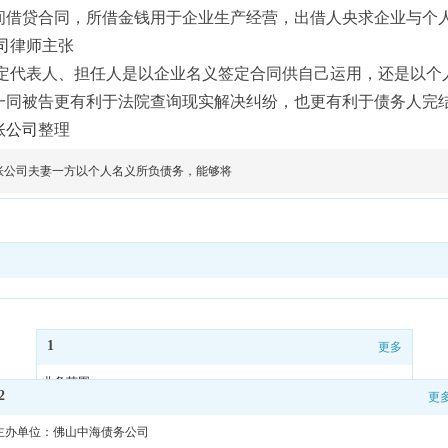
间借贷合同，所借金钱用于企业生产经营，出借人央求企业与个
司
律师主张
定代表人、担任人是以企业名义签定合同供自己运用，还是以个
一同被告更有利于法院查询现实解决纠纷，也更有利于债务人完
账公司
整理
账公司​夫妻一方以个人名义所负债务，能够将
1
更多
业务范围
2
更
公司团队
案例展示
主办单位：佛山中海债务公司